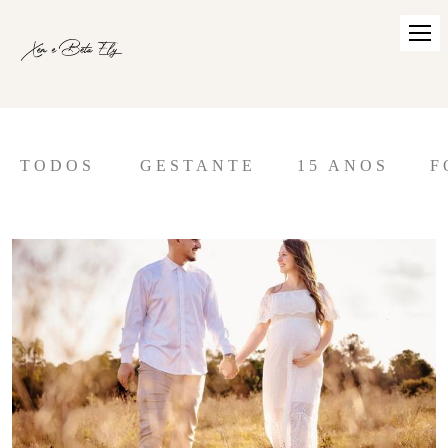
TODOS
GESTANTE
15 ANOS
F